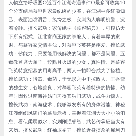
人物立绘呼吸图○近百个江湖奇遇事件○最多可收集10
个分支结局慕容世家最纨绔的少爷，在江湖中多红颜知
己。表面油嘴滑舌，纨绔之极，实则为人聪明机警，沉
着冷静。擅长武功：家传绝学《慕容秘典》，可模仿天
下所有招式。江北富商王家的掌舵人，有着丰厚的家
财。与慕容家交情匪浅，对慕容飞英甚是疼爱。擅长武
功：钞能力，只要能用钱解决的问题，都不是问题。五
毒教首席大弟子，狡黠且火爆的少女，真性情。是慕容
飞英特意招募的用毒高手，两人一拍即合成为了搭档。
擅长武功：暗器、毒药，于无形之中干掉敌人。王香雪
的独生女，心地善良，对慕容飞英有着特殊的情愫。幼
年时因救过南海神姑而习得其独门武功，战斗力惊人。
擅长武功：南海秘术，能够激发所有的身体潜能。神秘
江湖组织风满门的幕后老板，掌握着江湖大大小小的消
息。看似柔弱似水，实则刚强睿智，武艺传承应当大有
来历。擅长武功：红袖压裙刀，擅长近身搏杀的犀利刀