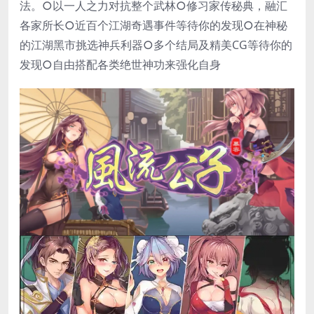
法。○以一人之力对抗整个武林○修习家传秘典，融汇
各家所长○近百个江湖奇遇事件等待你的发现○在神秘
的江湖黑市挑选神兵利器○多个结局及精美CG等待你的
发现○自由搭配各类绝世神功来强化自身