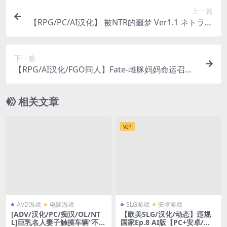
上一篇
【RPG/PC/AI汉化】 被NTR的噩梦 Ver1.1 ネトラレ
ナイトメア
下一篇
【RPG/AI汉化/FGO同人】Fate-雌豚妈妈命运召唤
Fate/Grand mamma Ver87 AI汉化版【2.6G】
相关文章
VIP
AVD游戏
电脑游戏
SLG游戏
安卓游戏
[ADV/汉化/PC/痴汉/OL/NT
【欧美SLG/汉化/动态】违规
L]巨乳名人妻子触摸车辆“不，
国家Ep.8 AI版【PC+安卓/更