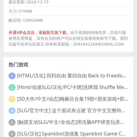
最近更新:
2024-12-15
大小:
570MB
解压码:
1DMGAME
开通VIP会员后，请刷新页面下载。
由于资源的特殊性质，目前只能
使用百度网盘，没有会员的用户可以去淘宝或者闲鱼租号下载。遇到
问题可在评论区留言 掉单联系邮箱：ZX85842269@GMAIL.COM
热门游戏
[HTML/汉化] 回到自由 重回自由 Back to Freedom ver0.31 浏览器转中文 8.8G
1
[Html/动漫SLG/汉化/PC/卡牌]洗牌我 Shuffle Me [1.1.2]
2
[3D大作/中文/动态]梅麻吕合集19部+朋友游戏+部份AI修复[PC+安卓]
3
[SLG/官方中文] 这个面试有点硬 官方中文完整特别版 真人互动游戏 正式破解版32G
4
[触摸互动SLG/中文/全动态]用洗脑APP肆意玩弄狂妄大小姐 V1.6 官方中文版
5
[SLG/汉化] Spankbot游戏集 Spankbot Game Collection [V2024.7.22】 PC+安卓汉化合集版 16G
6