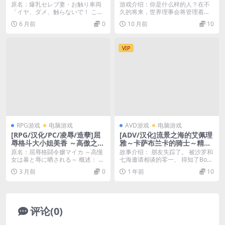
不，别碰……我！
新】Violation Nation [Ep.8]
原名：爆乳セレブ妻・お触り車両
游戏介绍：你是什么样的人？在不
「イヤ、ダメ、触らないで！ これ
久的将来，世界理事会将管理着地
以上されたら……...
球，由地球上最富有的...
6 月前
0
10 月前
10
VIP
RPG游戏
电脑游戏
AVD游戏
电脑游戏
[RPG/汉化/PC/凌辱/造孽]屈
[ADV/汉化]流景之海的艾佩理
辱格斗大小姐美香 ～高傲之女
雅～卡萨布兰卡的骑士～精翻
遭受暴力与凌辱～
汉化版+全CG存档[新汉化]
原名：屈辱格闘令嬢マイカ ～高慢
故事介绍： 朋友失踪了。 被沙罗和
（景の海のアペイリアFD ～
女は暴と辱に晒される～ 概述： 主
七海邀请相谈的零一、 得知了Boun
カサブランカの騎士～）
人公麦卡是一位...
daryⅡ...
3 月前
0
1 年前
10
评论(0)