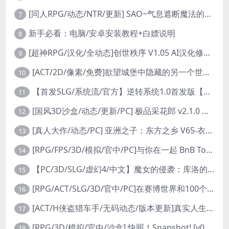
[同人RPG/动态/NTR/更新] SAO~气息遮断魔法的陷阱Ⅱ~ verβ8.1 官方中文步兵版
7
新手必看：电脑/安卓安装教程+白嫖说明
8
[超神RPG/汉化/全动态]创世秩序 V1.05 AI汉化修复完结版[PC+安卓]
9
[ACT/2D/像素/免费]欲望城堡中隐藏的另一个世界 欲望の城に隠された異世界 中文+存档
10
【首发SLG/系统流/官方】逆转系统1.0首发版【PC+安卓/首发】
11
[国风3D沙盒/动态/更新/PC] 极品采花郎 v2.1.0 官方中文步兵版
12
[真人大作/动态/PC] 亚洲之子：东方之乡 V65-衣析浅斟续写 官方中文+全DLC+MOD+攻略 26.4G
13
[RPG/FPS/3D/模拟/官中/PC]与你在一起 BnB Together BnB 11-26
14
【PC/3D/SLG/虚幻4/中文】魔女的侵袭：库洛的房间 V0.3.2 官方中文版【2.5G】
15
[RPG/ACT/SLG/3D/官中/PC]在赛博世界和100个道侣双修 steam v12.31-0.9.0032
16
[ACT/H侠盗猎车手/无码动态/版本更新]真实人生：阳光城/Real Life Sunbay City [v1.9.2 Beta]
17
[RPG/3D/模拟/官中/沙盒] 快照！Snapshot! [v0.992]
18