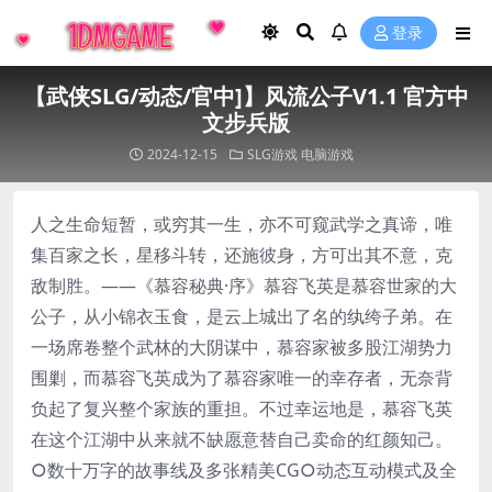
登录
【武侠SLG/动态/官中]】风流公子V1.1 官方中
文步兵版
2024-12-15
SLG游戏
电脑游戏
人之生命短暂，或穷其一生，亦不可窥武学之真谛，唯
集百家之长，星移斗转，还施彼身，方可出其不意，克
敌制胜。——《慕容秘典·序》慕容飞英是慕容世家的大
公子，从小锦衣玉食，是云上城出了名的纨绔子弟。在
一场席卷整个武林的大阴谋中，慕容家被多股江湖势力
围剿，而慕容飞英成为了慕容家唯一的幸存者，无奈背
负起了复兴整个家族的重担。不过幸运地是，慕容飞英
在这个江湖中从来就不缺愿意替自己卖命的红颜知己。
○数十万字的故事线及多张精美CG○动态互动模式及全