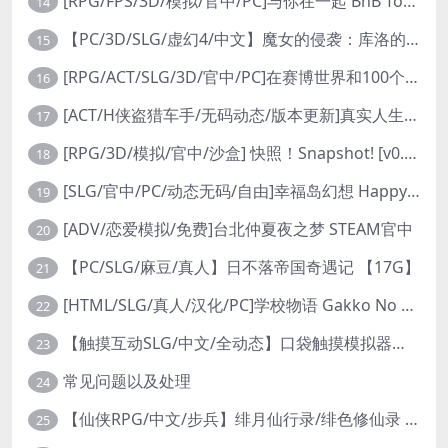
[RPG/FPS/3D/模拟/官中/PC]与你在一起 BnB Together BnB 11-26
14
【PC/3D/SLG/虚幻4/中文】魔女的侵袭：库洛的房间 V0.3.2 官方中文版【2.5G】
15
[RPG/ACT/SLG/3D/官中/PC]在赛博世界和100个道侣双修 steam v12.31-0.9.0032
16
[ACT/H侠盗猎车手/无码动态/版本更新]真实人生：阳光城/Real Life Sunbay City [v1.9.2 Beta]
17
[RPG/3D/模拟/官中/沙盒] 快照！Snapshot! [v0.992]
18
[SLG/官中/PC/动态无码/自由]幸福岛幻想 Happy Island Fantasy v1.2.0
19
[ADV/恋爱模拟/免费]台北仲夏夜之梦 STEAM官中
20
【PC/SLG/麻豆/真人】日不落帝国奇遇记 【17G】
21
[HTML/SLG/真人/汉化/PC]学校物语 Gakko No Monogatari School Story v0.30
22
【触摸互动SLG/中文/全动态】口袋触摸模拟器：Pocket Touch 官方中文版【PC+安卓/1.5G】
23
常见问题以及处理
24
【仙侠RPG/中文/步兵】绯月仙行录/绯色修仙录 V0.628 官方中文步兵版【3.2G】
25