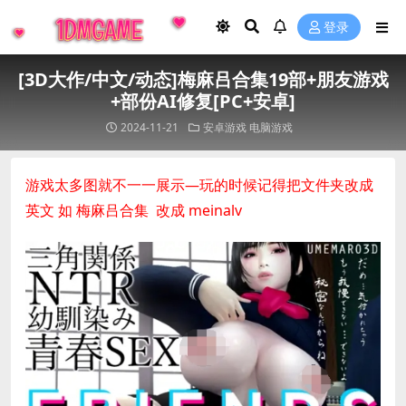
登录
[3D大作/中文/动态]梅麻吕合集19部+朋友游戏
+部份AI修复[PC+安卓]
2024-11-21
安卓游戏
电脑游戏
游戏太多图就不一一展示—玩的时候记得把文件夹改成
英文 如 梅麻吕合集 改成 meinalv