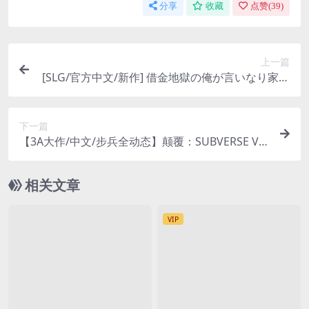
分享
收藏
点赞(
39
)
上一篇
[SLG/官方中文/新作] 借金地獄の俺が言いなり家出
JKを拾った
下一篇
【3A大作/中文/步兵全动态】颠覆：SUBVERSE Ve
r1.0.0 官方中文完整正式版【35G/正式版】
相关文章
VIP