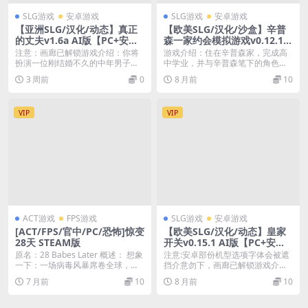
SLG游戏
安卓游戏
SLG游戏
安卓游戏
【亚洲SLG/汉化/动态】真正
【欧美SLG/汉化/沙盒】辛普
的丈夫v1.6a AI版【PC+安卓/
森一家约会模拟游戏v0.12.1 A
更新】(别名:真丈夫)True Hus
I版【PC+安卓/更新】The Si
注意：画廊已解锁游戏介绍：你将
游戏介绍：住在辛普森家，完成高
band [v1.6a]
mpsons Dating Sim [v0.12.
扮演一位刚结婚不久的中年男子。
中学业，并与辛普森笔下的角色约
1]
他曾将生命中的许多年...
会。你扮演一个大学生...
3 周前
0
8 月前
10
VIP
VIP
ACT游戏
FPS游戏
SLG游戏
安卓游戏
[ACT/FPS/官中/PC/恐怖]惊变
【欧美SLG/汉化/动态】皇家
28天 STEAM版
开关v0.15.1 AI版【PC+安卓/
更新】Royal Switch [v0.15.
原名：28 Babes Later 概述： 想象
注意:安卓部份机型选项字体会被遮
1]
一下：一场病毒风暴席卷全球，女
挡介意勿下，画廊已解锁游戏介
性...
绍：一位公主。她一生...
7 月前
10
8 月前
10