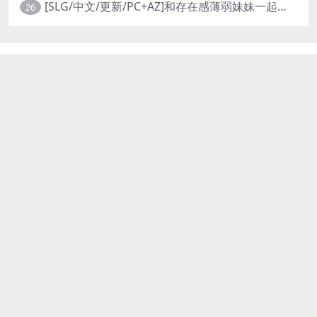
[SLG/中文/更新/PC+AZ]和存在感薄弱妹妹一起的简单生活 v0.99x 存在感薄い妹との簡単生活
26