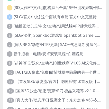
[3D大作/中文/动态]梅麻吕合集19部+朋友游戏+部份AI修复[PC+安卓]
3
[SLG/官方中文] 这个面试有点硬 官方中文完整特别版 真人互动游戏 正式破解版32G
4
[触摸互动SLG/中文/全动态]用洗脑APP肆意玩弄狂妄大小姐 V1.6 官方中文版
5
[SLG/汉化] Spankbot游戏集 Spankbot Game Collection [V2024.7.22】 PC+安卓汉化合集版 16G
6
[同人RPG/动态/NTR/更新] SAO~气息遮断魔法的陷阱Ⅱ~ verβ8.1 官方中文步兵版
7
新手必看：电脑/安卓安装教程+白嫖说明
8
[超神RPG/汉化/全动态]创世秩序 V1.05 AI汉化修复完结版[PC+安卓]
9
[ACT/2D/像素/免费]欲望城堡中隐藏的另一个世界 欲望の城に隠された異世界 中文+存档
10
【首发SLG/系统流/官方】逆转系统1.0首发版【PC+安卓/首发】
11
[国风3D沙盒/动态/更新/PC] 极品采花郎 v2.1.0 官方中文步兵版
12
[真人大作/动态/PC] 亚洲之子：东方之乡 V65-衣析浅斟续写 官方中文+全DLC+MOD+攻略 26.4G
13