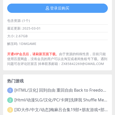
登录后购买
包含资源:
(1个)
最近更新:
2025-03-01
大小:
2.67GB
解压码:
1DMGAME
开通VIP会员后，请刷新页面下载。
由于资源的特殊性质，目前只能
使用百度网盘，没有会员的用户可以去淘宝或者闲鱼租号下载。遇到
问题可在评论区留言 掉单联系邮箱：ZX85842269@GMAIL.COM
热门游戏
[HTML/汉化] 回到自由 重回自由 Back to Freedom ver0.31 浏览器转中文 8.8G
1
[Html/动漫SLG/汉化/PC/卡牌]洗牌我 Shuffle Me [1.1.2]
2
[3D大作/中文/动态]梅麻吕合集19部+朋友游戏+部份AI修复[PC+安卓]
3