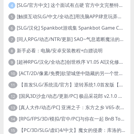
[SLG/官方中文] 这个面试有点硬 官方中文完整特别版 真人互动游戏 正式破解版32G
4
[触摸互动SLG/中文/全动态]用洗脑APP肆意玩弄狂妄大小姐 V1.6 官方中文版
5
[SLG/汉化] Spankbot游戏集 Spankbot Game Collection [V2024.7.22】 PC+安卓汉化合集版 16G
6
[同人RPG/动态/NTR/更新] SAO~气息遮断魔法的陷阱Ⅱ~ verβ8.1 官方中文步兵版
7
新手必看：电脑/安卓安装教程+白嫖说明
8
[超神RPG/汉化/全动态]创世秩序 V1.05 AI汉化修复完结版[PC+安卓]
9
[ACT/2D/像素/免费]欲望城堡中隐藏的另一个世界 欲望の城に隠された異世界 中文+存档
10
【首发SLG/系统流/官方】逆转系统1.0首发版【PC+安卓/首发】
11
[国风3D沙盒/动态/更新/PC] 极品采花郎 v2.1.0 官方中文步兵版
12
[真人大作/动态/PC] 亚洲之子：东方之乡 V65-衣析浅斟续写 官方中文+全DLC+MOD+攻略 26.4G
13
[RPG/FPS/3D/模拟/官中/PC]与你在一起 BnB Together BnB 11-26
14
【PC/3D/SLG/虚幻4/中文】魔女的侵袭：库洛的房间 V0.3.2 官方中文版【2.5G】
15