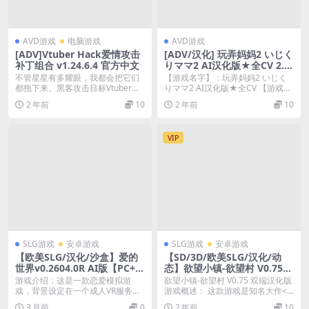
AVD游戏
电脑游戏
AVD游戏
[ADV]Vtuber Hack爱情攻击
[ADV/汉化] 玩弄妈妈2 いじく
补丁组合 v1.24.6.4 官方中文
りママ2 AI汉化版★全CV 2.5
G
不管星星有多耀眼，我都会把它们
【游戏名字】：玩弄妈妈2 いじく
都拖下来。黑客攻击目标Vtuber，
りママ2 AI汉化版★全CV 【游戏语
并找出他们的真...
言】：中文...
2 年前
10
2 年前
10
VIP
SLG游戏
安卓游戏
SLG游戏
安卓游戏
【欧美SLG/汉化/沙盒】爱的
【SD/3D/欧美SLG/汉化/动
世界v0.2604.0R AI版【PC+安
态】欲望小镇-欲望村 V0.75
卓/更新】Loverse [v0.2604.
双端汉化版【2.9G】
游戏介绍：这是一款恋爱模拟游
欲望小镇-欲望村 V0.75 双端汉化版
0R]
戏，背景设定在一个成人VR服务器
游戏概述： 这款游戏是知名大作<...
模糊了现实与幻想界限...
3 月前
0
2 年前
10