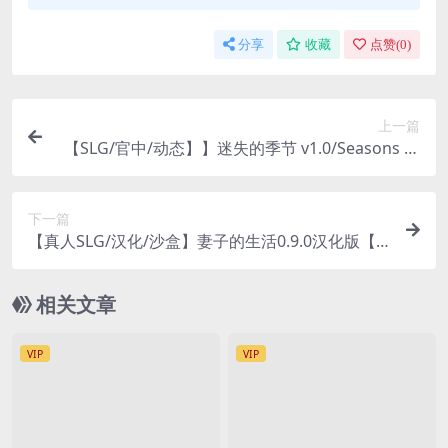
分享
收藏
点赞(
0
)
上一篇
【SLG/官中/动态】】迷失的季节 v1.0/Seasons of
Loss v1.0/官方中文【电脑】
下一篇
【真人SLG/汉化/沙盒】妻子的生活0.9.0汉化版【P
C+安卓/更新】
相关文章
VIP
VIP