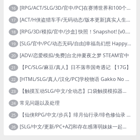
[RPG/ACT/SLG/3D/官中/PC]在赛博世界和100个道侣双修 steam v12.31-0.9.0032
16
[ACT/H侠盗猎车手/无码动态/版本更新]真实人生：阳光城/Real Life Sunbay City [v1.9.2 Beta]
17
[RPG/3D/模拟/官中/沙盒] 快照！Snapshot! [v0.992]
18
[SLG/官中/PC/动态无码/自由]幸福岛幻想 Happy Island Fantasy v1.2.0
19
[ADV/恋爱模拟/免费]台北仲夏夜之梦 STEAM官中
20
【PC/SLG/麻豆/真人】日不落帝国奇遇记 【17G】
21
[HTML/SLG/真人/汉化/PC]学校物语 Gakko No Monogatari School Story v0.30
22
【触摸互动SLG/中文/全动态】口袋触摸模拟器：Pocket Touch 官方中文版【PC+安卓/1.5G】
23
常见问题以及处理
24
【仙侠RPG/中文/步兵】绯月仙行录/绯色修仙录 V0.628 官方中文步兵版【3.2G】
25
[SLG/中文/更新/PC+AZ]和存在感薄弱妹妹一起的简单生活 v0.99x 存在感薄い妹との簡単生活
26