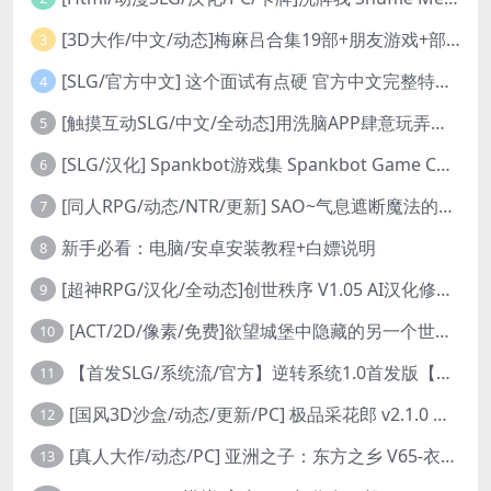
[3D大作/中文/动态]梅麻吕合集19部+朋友游戏+部份AI修复[PC+安卓]
3
[SLG/官方中文] 这个面试有点硬 官方中文完整特别版 真人互动游戏 正式破解版32G
4
[触摸互动SLG/中文/全动态]用洗脑APP肆意玩弄狂妄大小姐 V1.6 官方中文版
5
[SLG/汉化] Spankbot游戏集 Spankbot Game Collection [V2024.7.22】 PC+安卓汉化合集版 16G
6
[同人RPG/动态/NTR/更新] SAO~气息遮断魔法的陷阱Ⅱ~ verβ8.1 官方中文步兵版
7
新手必看：电脑/安卓安装教程+白嫖说明
8
[超神RPG/汉化/全动态]创世秩序 V1.05 AI汉化修复完结版[PC+安卓]
9
[ACT/2D/像素/免费]欲望城堡中隐藏的另一个世界 欲望の城に隠された異世界 中文+存档
10
【首发SLG/系统流/官方】逆转系统1.0首发版【PC+安卓/首发】
11
[国风3D沙盒/动态/更新/PC] 极品采花郎 v2.1.0 官方中文步兵版
12
[真人大作/动态/PC] 亚洲之子：东方之乡 V65-衣析浅斟续写 官方中文+全DLC+MOD+攻略 26.4G
13