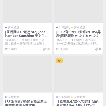
安卓游戏
SLG游戏
安卓游戏
[亚洲风SLG/动态/AZ] Jade C
[SLG/官中/PC+安卓/NTRS/异
hamber Sunshine 英文生肉
种]酒吧宠物 v1.0.1 & v1.0.2
版 [400M]
·游戏介绍· 一座新的玉衡宫已创
原名：PUBPET 概述： 本作是以二
建，但这一座有何特别之处呢？
十一点为基础的对战型成人卡牌游
嗯，宁荣荣邀请了提瓦...
戏。 玩家是...
1 年前
10
3 月前
0
VIP
安卓游戏
SLG游戏
安卓游戏
[RPG/汉化/安卓]召唤治愈士
【欧美SLG/汉化/动态】我的
的异世界地下城攻略
新女友After AI版【PC+安卓/