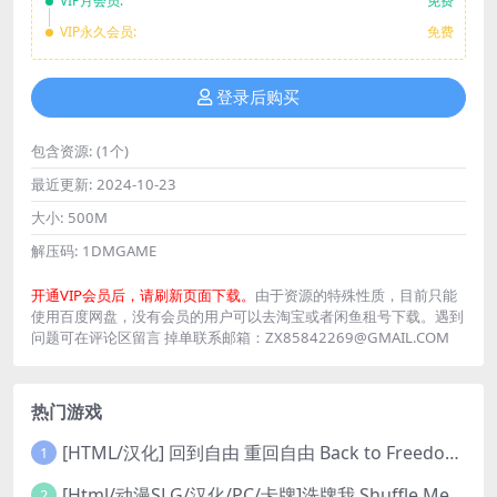
VIP月会员:
免费
VIP永久会员:
免费
登录后购买
包含资源:
(1个)
最近更新:
2024-10-23
大小:
500M
解压码:
1DMGAME
开通VIP会员后，请刷新页面下载。
由于资源的特殊性质，目前只能
使用百度网盘，没有会员的用户可以去淘宝或者闲鱼租号下载。遇到
问题可在评论区留言 掉单联系邮箱：ZX85842269@GMAIL.COM
热门游戏
[HTML/汉化] 回到自由 重回自由 Back to Freedom ver0.31 浏览器转中文 8.8G
1
[Html/动漫SLG/汉化/PC/卡牌]洗牌我 Shuffle Me [1.1.2]
2