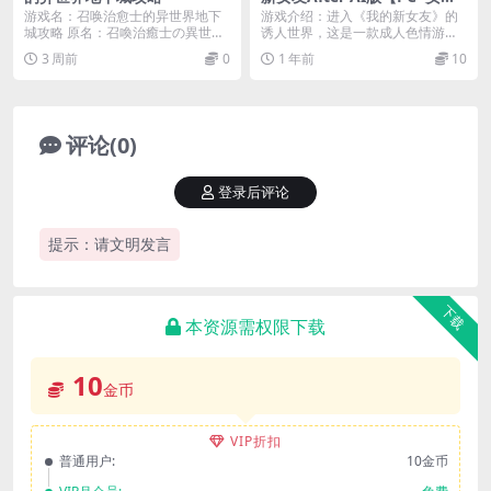
更新】
游戏名：召唤治愈士的异世界地下
游戏介绍：进入《我的新女友》的
城攻略 原名：召喚治癒士の異世界
诱人世界，这是一款成人色情游
ダンジョン攻略 作...
戏，深入探讨主角埃里克...
3 周前
0
1 年前
10
评论(0)
登录后评论
提示：请文明发言
下载
本资源需权限下载
10
金币
VIP折扣
普通用户:
10金币