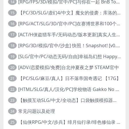
[RPG/FPS/3D/模拟/官中/PC]与你在一起 BnB Together BnB 11-26
14
【PC/3D/SLG/虚幻4/中文】魔女的侵袭：库洛的房间 V0.3.2 官方中文版【2.5G】
15
[RPG/ACT/SLG/3D/官中/PC]在赛博世界和100个道侣双修 steam v12.31-0.9.0032
16
[ACT/H侠盗猎车手/无码动态/版本更新]真实人生：阳光城/Real Life Sunbay City [v1.9.2 Beta]
17
[RPG/3D/模拟/官中/沙盒] 快照！Snapshot! [v0.992]
18
[SLG/官中/PC/动态无码/自由]幸福岛幻想 Happy Island Fantasy v1.2.0
19
[ADV/恋爱模拟/免费]台北仲夏夜之梦 STEAM官中
20
【PC/SLG/麻豆/真人】日不落帝国奇遇记 【17G】
21
[HTML/SLG/真人/汉化/PC]学校物语 Gakko No Monogatari School Story v0.30
22
【触摸互动SLG/中文/全动态】口袋触摸模拟器：Pocket Touch 官方中文版【PC+安卓/1.5G】
23
常见问题以及处理
24
【仙侠RPG/中文/步兵】绯月仙行录/绯色修仙录 V0.628 官方中文步兵版【3.2G】
25