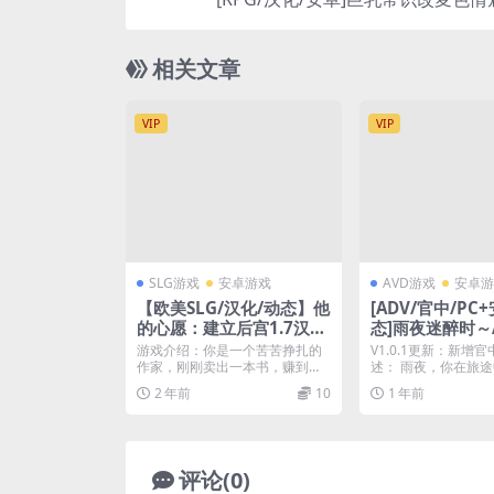
相关文章
VIP
VIP
SLG游戏
安卓游戏
AVD游戏
安卓游
【欧美SLG/汉化/动态】他
[ADV/官中/PC
的心愿：建立后宫1.7汉化
态]雨夜迷醉时～A 
版【PC+安卓/更新】
filled with th
游戏介绍：你是一个苦苦挣扎的
V1.0.1更新：新增
f rain～ v1.0.
作家，刚刚卖出一本书，赚到了
述： 雨夜，你在旅
足够的钱来买房子。郊区的...
家酒吧。 在雨...
2 年前
10
1 年前
评论(0)