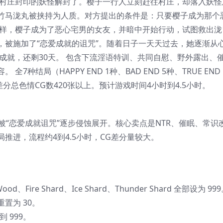
个村庄封印的妖怪解封了。樱子一行人立刻赶往村庄，却落入妖怪
竹马泷丸被挟持为人质。对方提出的条件是：只要樱子成为那个
这样，樱子成为了恶心宅男的女友，并暗中开始行动，试图救出泷
，被施加了“恋爱成就的诅咒”。随着日子一天天过去，她逐渐从
成就，还剩30天。 包含下流淫语特训、共同自慰、野外露出、
结局（HAPPY END 1种、BAD END 5种、TRUE END 
分总色情CG数420张以上。预计游戏时间4小时到4.5小时。
被“恋爱成就诅咒”逐步侵蚀展开。核心卖点是NTR、催眠、常识
推进，流程约4到4.5小时，CG差分量较大。
d、Fire Shard、Ice Shard、Thunder Shard 全部设为 99
重置为 30。
到 999。