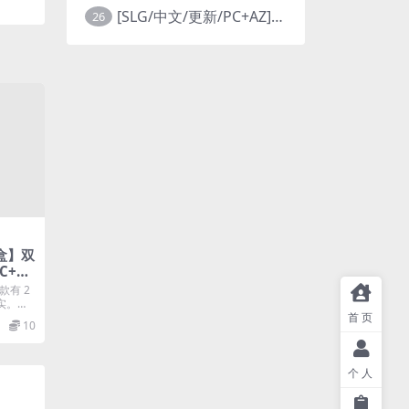
[SLG/中文/更新/PC+AZ]和存在感薄弱妹妹一起的简单生活 v0.99x 存在感薄い妹との簡単生活
26
沙盒】双
PC+安
erce
款有 2
实。没
首页
10
个人