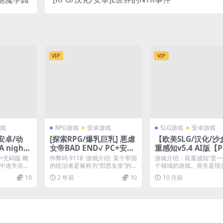
VIP
VIP
戏
RPG游戏
安卓游戏
SLG游戏
安卓游戏
+安卓/动
[探索RPG/爆乳巨乳] 悪虐
【欧美SLG/汉化/
night
女帝BAD END√ PC+安卓
重感知v5.4 AI版【
e sound o
AI汉化版 [1.5G]
卓/更新】Double P
官中无码版 概
作弊码 9118 ·游戏介绍· 某个帝国
游戏介绍：双重感知“是一
1/606MB
ption [v5.4]
途中迷失在一
的统治者是被称为“邪恶女皇”的
个领域的游戏。首先是现
暴君埃利亚...
什么特别的，只是普...
10
2 年前
10
10 月前