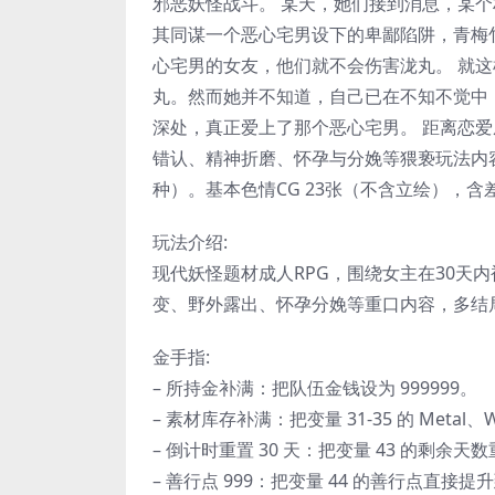
邪恶妖怪战斗。 某天，她们接到消息，某
其同谋一个恶心宅男设下的卑鄙陷阱，青梅
心宅男的女友，他们就不会伤害泷丸。 就
丸。然而她并不知道，自己已在不知不觉中
深处，真正爱上了那个恶心宅男。 距离恋爱
错认、精神折磨、怀孕与分娩等猥亵玩法内容。 全7种
种）。基本色情CG 23张（不含立绘），含差
玩法介绍:
现代妖怪题材成人RPG，围绕女主在30天内
变、野外露出、怀孕分娩等重口内容，多结局
金手指:
– 所持金补满：把队伍金钱设为 999999。
– 素材库存补满：把变量 31-35 的 Metal、Woo
– 倒计时重置 30 天：把变量 43 的剩余天数
– 善行点 999：把变量 44 的善行点直接提升