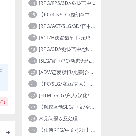
[RPG/FPS/3D/模拟/官中/PC]与你在一起 BnB Together BnB 11-26
14
【PC/3D/SLG/虚幻4/中文】魔女的侵袭：库洛的房间 V0.3.2 官方中文版【2.5G】
15
[RPG/ACT/SLG/3D/官中/PC]在赛博世界和100个道侣双修 steam v12.31-0.9.0032
16
[ACT/H侠盗猎车手/无码动态/版本更新]真实人生：阳光城/Real Life Sunbay City [v1.9.2 Beta]
17
[RPG/3D/模拟/官中/沙盒] 快照！Snapshot! [v0.992]
18
[SLG/官中/PC/动态无码/自由]幸福岛幻想 Happy Island Fantasy v1.2.0
19
盗
[ADV/恋爱模拟/免费]台北仲夏夜之梦 STEAM官中
20
【PC/SLG/麻豆/真人】日不落帝国奇遇记 【17G】
21
[HTML/SLG/真人/汉化/PC]学校物语 Gakko No Monogatari School Story v0.30
22
(
0
)
【触摸互动SLG/中文/全动态】口袋触摸模拟器：Pocket Touch 官方中文版【PC+安卓/1.5G】
23
常见问题以及处理
24
【仙侠RPG/中文/步兵】绯月仙行录/绯色修仙录 V0.628 官方中文步兵版【3.2G】
25