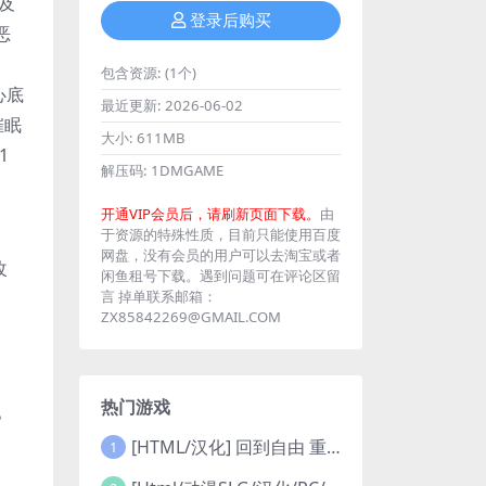
及
登录后购买
恶
包含资源:
(1个)
心底
最近更新:
2026-06-02
催眠
大小:
611MB
1
解压码:
1DMGAME
开通VIP会员后，请刷新页面下载。
由
于资源的特殊性质，目前只能使用百度
网盘，没有会员的用户可以去淘宝或者
改
闲鱼租号下载。遇到问题可在评论区留
言 掉单联系邮箱：
ZX85842269@GMAIL.COM
热门游戏
9。
[HTML/汉化] 回到自由 重回自由 Back to Freedom ver0.31 浏览器转中文 8.8G
1