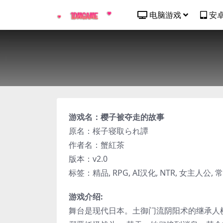
电脑游戏
安
游戏名：樱子被夺走的故事
原名：桜子寝取られ譚
作者名：蟹紅茶
版本：v2.0
标签：精品, RPG, AI汉化, NTR, 女主人公, 
游戏介绍:
舞台是现代日本。土御门流阴阳术的继承人