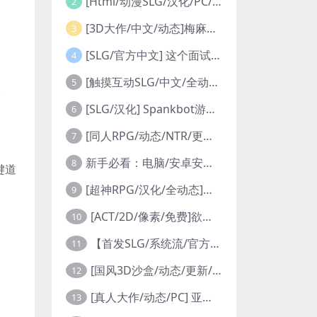
[Html/动漫SLG/汉化/PC/卡牌]洗牌我 Shuffle Me [1.1.2]
2
[3D大作/中文/动态]梅麻吕合集19部+朋友游戏+部份AI修复[PC+安卓]
3
[SLG/官方中文] 这个面试有点硬 官方中文完整特别版 真人互动游戏 正式破解版32G
4
[触摸互动SLG/中文/全动态]用洗脑APP肆意玩弄狂妄大小姐 V1.6 官方中文版
5
9。
[SLG/汉化] Spankbot游戏集 Spankbot Game Collection [V2024.7.22】 PC+安卓汉化合集版 16G
6
[同人RPG/动态/NTR/更新] SAO~气息遮断魔法的陷阱Ⅱ~ verβ8.1 官方中文步兵版
7
新手必看：电脑/安卓安装教程+白嫖说明
8
键道
[超神RPG/汉化/全动态]创世秩序 V1.05 AI汉化修复完结版[PC+安卓]
9
[ACT/2D/像素/免费]欲望城堡中隐藏的另一个世界 欲望の城に隠された異世界 中文+存档
10
。
【首发SLG/系统流/官方】逆转系统1.0首发版【PC+安卓/首发】
11
[国风3D沙盒/动态/更新/PC] 极品采花郎 v2.1.0 官方中文步兵版
12
[真人大作/动态/PC] 亚洲之子：东方之乡 V65-衣析浅斟续写 官方中文+全DLC+MOD+攻略 26.4G
13